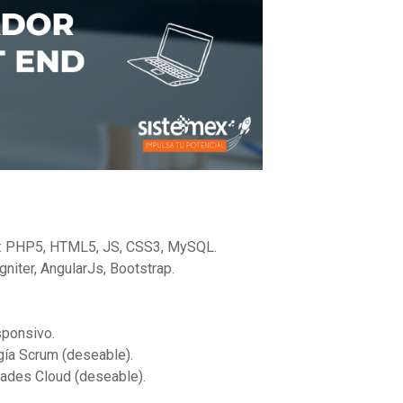
n: PHP5, HTML5, JS, CSS3, MySQL.
niter, AngularJs, Bootstrap.
sponsivo.
ía Scrum (deseable).
ades Cloud (deseable).